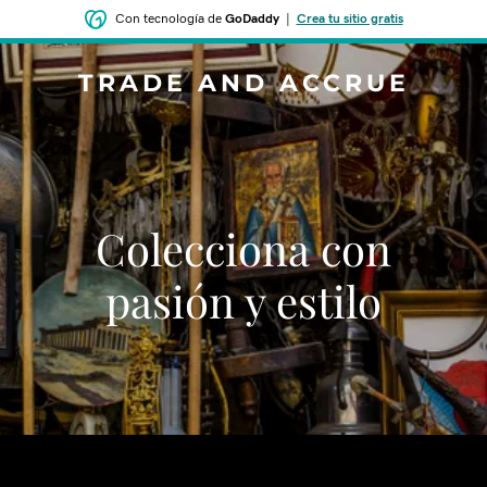
Con tecnología de
GoDaddy
|
Crea tu sitio gratis
TRADE AND ACCRUE
Colecciona con
pasión y estilo